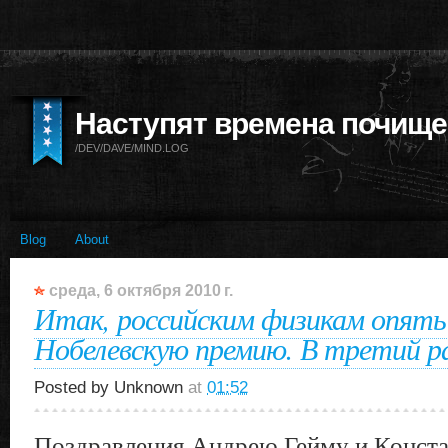
Наступят времена почище
/DEV/DAVE/MIND.LOG
Blog
About
среда, 6 октября 2010 г.
Итак, российским физикам опять
Нобелевскую премию. В третий ра
Posted by
Unknown
at
01:52
Поздравления Андрею Гейму и Конста