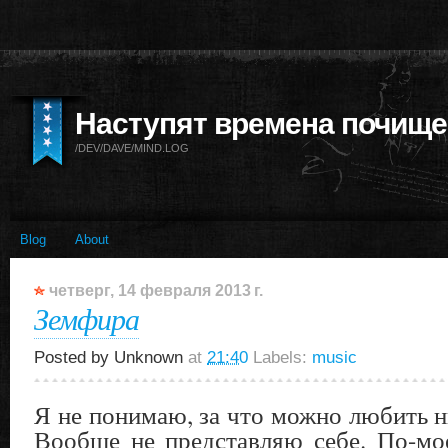
Наступят времена почище
/DEV/DAVE/MIND.LOG
Blog
About
четверг, 14 февраля 2013 г.
Земфира
Posted by
Unknown
at
21:40
Labels:
music
Я не понимаю, за что можно любить
Вообще не представляю себе. По-мое